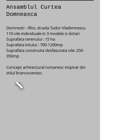
Ansamblul Curtea
Domneasca
Domnesti - Ilfov, strada Tudor Vladimirescu
110 vile individuale in 3 modele si dotari
Suprafata terenului : 15 ha
Suprafata lotului : 700-1200mp
Suprafata construita desfasurata vile: 250-
350mp
Concept arhitectural romanesc inspirat din
stilul brancovenesc.