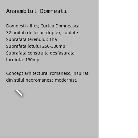
Ansamblul Domnesti
Domnesti - Ilfov, Curtea Domneasca
32 unitati de locuit duplex, cuplate
Suprafata terenului: 1ha
Suprafata lotului 250-300mp
Suprafata construita desfasurata
locuinta: 150mp
Concept arhitectural romanesc, inspirat
din stilul neoromanesc modernist.