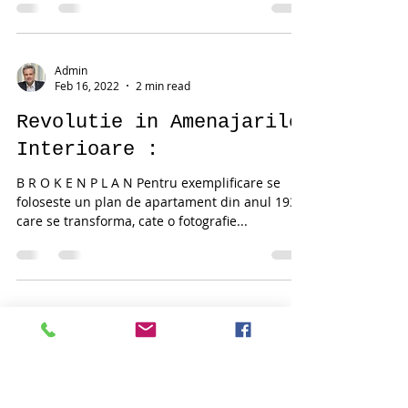
Atractia culturala majora a momentului este
fara indoiala Expozitia Universala 2020,
organizata in Dubai si deschisa pana in 31
martie...
Admin
Feb 16, 2022
2 min read
Revolutie in Amenajarile
Interioare :
B R O K E N P L A N Pentru exemplificare se
foloseste un plan de apartament din anul 1930,
care se transforma, cate o fotografie...