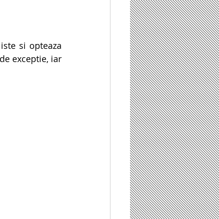
ste si opteaza 
de exceptie, iar 