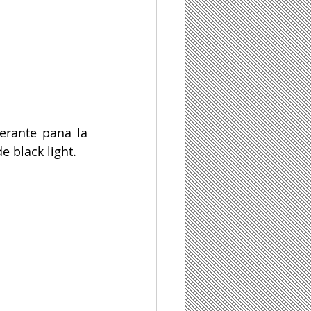
erante pana la 
e black light. 