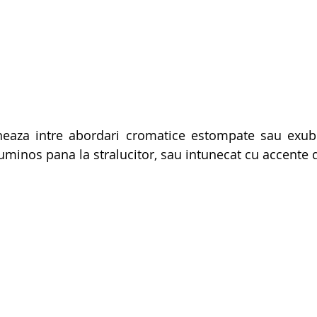
erneaza intre abordari cromatice estompate sau exub
luminos pana la stralucitor, sau intunecat cu accente d