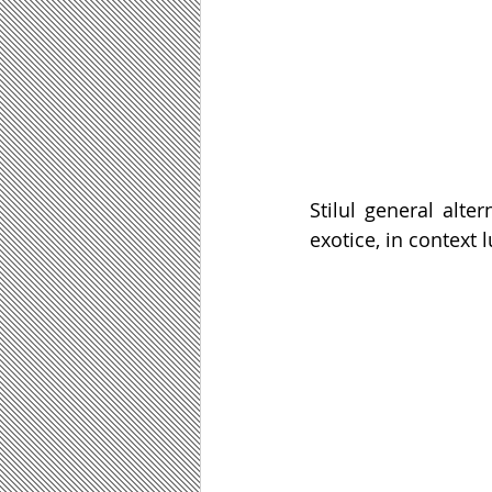
Stilul general alt
exotice, in context 