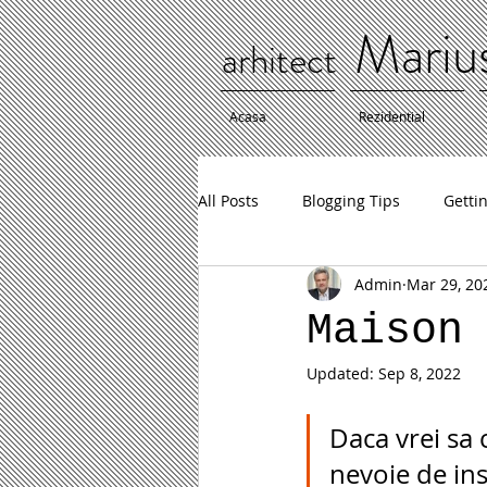
Mariu
arhitect
Acasa
Rezidential
All Posts
Blogging Tips
Getti
Admin
Mar 29, 20
Maison
Updated:
Sep 8, 2022
Daca vrei sa 
nevoie de ins