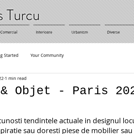
s Turcu
Comercial
Interioare
Urbanism
Diverse
ng Started
Your Community
22
1 min read
 & Objet - Paris 20
cunosti tendintele actuale in designul locu
piratie sau doresti piese de mobilier sau 