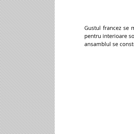
Gustul francez se m
pentru interioare sof
ansamblul se const