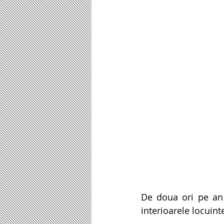
De doua ori pe an 
interioarele locuint