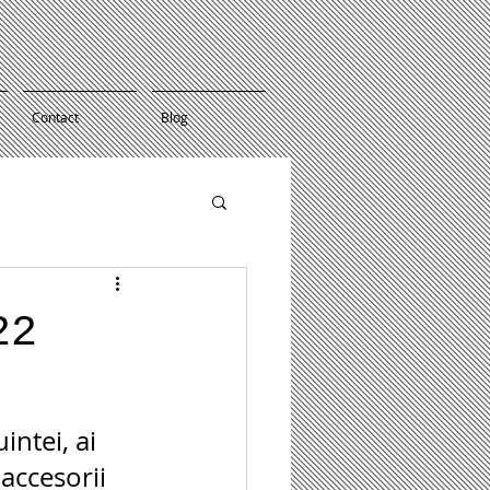
Contact
Blog
22
intei, ai 
accesorii 